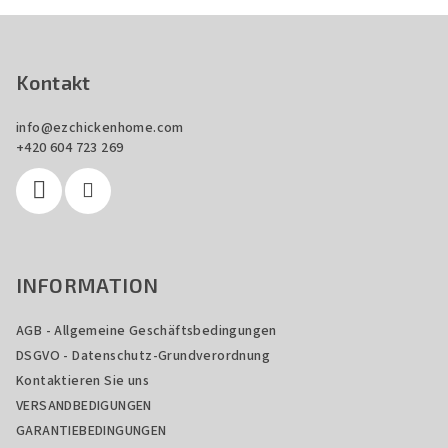
F
u
ß
Kontakt
z
info
@
ezchickenhome.com
e
+420 604 723 269
i
l
e
INFORMATION
AGB - Allgemeine Geschäftsbedingungen
DSGVO - Datenschutz-Grundverordnung
Kontaktieren Sie uns
VERSANDBEDIGUNGEN
GARANTIEBEDINGUNGEN