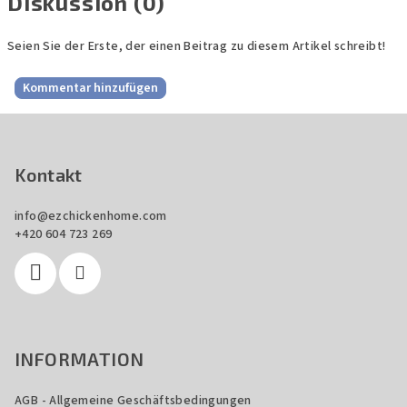
Diskussion (0)
Seien Sie der Erste, der einen Beitrag zu diesem Artikel schreibt!
Kommentar hinzufügen
F
u
ß
Kontakt
z
info
@
ezchickenhome.com
e
+420 604 723 269
i
l
e
INFORMATION
AGB - Allgemeine Geschäftsbedingungen