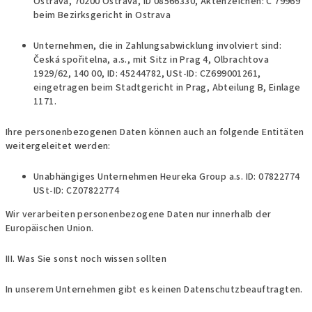
Ostrava, 70200 Ostrava, ID 08566330, Aktenzeichen: C 79969
beim Bezirksgericht in Ostrava
Unternehmen, die in Zahlungsabwicklung involviert sind:
Česká spořitelna, a.s., mit Sitz in Prag 4, Olbrachtova
1929/62, 140 00, ID: 45244782, USt-ID: CZ699001261,
eingetragen beim Stadtgericht in Prag, Abteilung B, Einlage
1171.
Ihre personenbezogenen Daten können auch an folgende Entitäten
weitergeleitet werden:
Unabhängiges Unternehmen Heureka Group a.s. ID: 07822774
USt-ID: CZ07822774
Wir verarbeiten personenbezogene Daten nur innerhalb der
Europäischen Union.
III. Was Sie sonst noch wissen sollten
In unserem Unternehmen gibt es keinen Datenschutzbeauftragten.