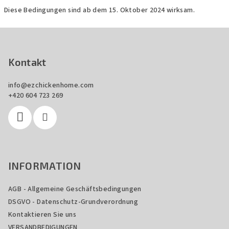
Diese Bedingungen sind ab dem 15. Oktober 2024 wirksam.
F
u
ß
Kontakt
z
info
@
ezchickenhome.com
e
+420 604 723 269
i
l
e
INFORMATION
AGB - Allgemeine Geschäftsbedingungen
DSGVO - Datenschutz-Grundverordnung
Kontaktieren Sie uns
VERSANDBEDIGUNGEN