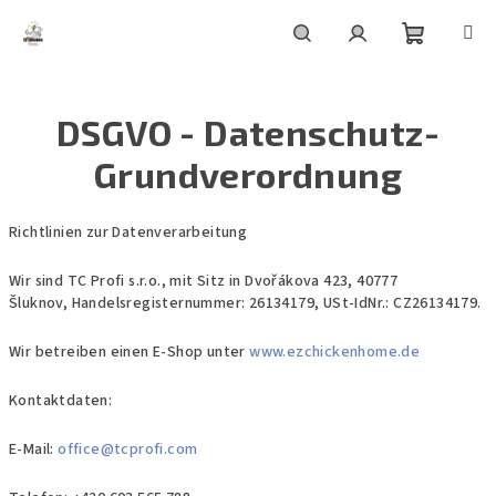
Zum
Inhalt
springen
Warenko
Suchen
Login
DSGVO - Datenschutz-
Grundverordnung
Richtlinien zur Datenverarbeitung
Wir sind TC Profi s.r.o., mit Sitz in Dvořákova 423, 40777
Šluknov, Handelsregisternummer: 26134179, USt-IdNr.: CZ26134179.
Wir betreiben einen E-Shop unter
www.ezchickenhome.de
Kontaktdaten:
E-Mail:
office@tcprofi.com