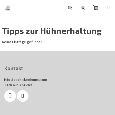
Zum
Inhalt
springen
Warenko
Suchen
Login
Tipps zur Hühnerhaltung
Keine Einträge gefunden...
F
u
ß
Kontakt
z
info
@
ezchickenhome.com
e
+420 604 723 269
i
l
e