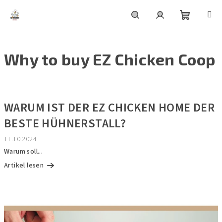
Zum
Inhalt
springen
Warenko
Suchen
Login
Why to buy EZ Chicken Coop
L
i
WARUM IST DER EZ CHICKEN HOME DER
s
BESTE HÜHNERSTALL?
t
e
11.10.2024
d
Warum soll...
e
Artikel lesen
r
A
r
t