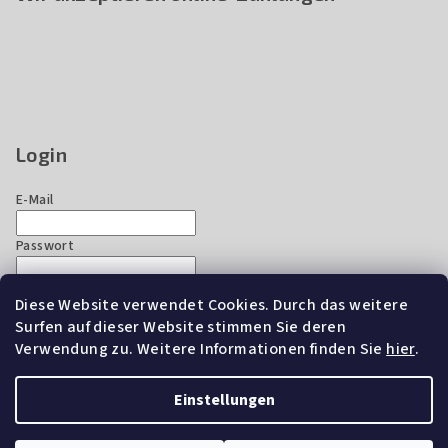
Login
E-Mail
Passwort
Diese Website verwendet Cookies. Durch das weitere
Anmelden
Surfen auf dieser Website stimmen Sie deren
Neues Konto registrieren
Passwort vergessen
Verwendung zu. Weitere Informationen finden Sie
hier
.
Einstellungen
Copyright 2026
EZ Chicken Home
. Alle Rechte vorbehalten.
Cookie-Einstellungen ändern