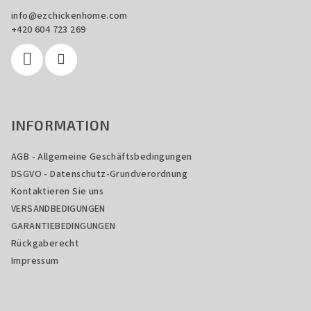
r
z
e
info
@
ezchickenhome.com
e
+420 604 723 269
l
i
e
l
m
e
e
n
t
INFORMATION
e
d
AGB - Allgemeine Geschäftsbedingungen
e
DSGVO - Datenschutz-Grundverordnung
r
L
Kontaktieren Sie uns
i
VERSANDBEDIGUNGEN
s
GARANTIEBEDINGUNGEN
t
Rückgaberecht
e
Impressum