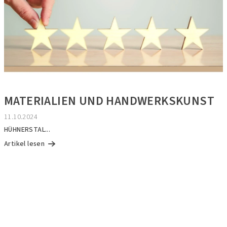
i
k
e
l
MATERIALIEN UND HANDWERKSKUNST
11.10.2024
HÜHNERSTAL...
Artikel lesen