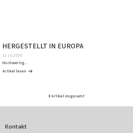
HERGESTELLT IN EUROPA
11.10.2024
Hochwertig...
Artikel lesen
3
Artikel insgesamt
S
t
F
e
u
u
ß
Kontakt
e