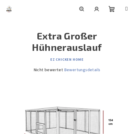
Zum
Inhalt
springen
Warenko
Suchen
Login
Extra Großer
Hühnerauslauf
EZ CHICKEN HOME
Die
Nicht bewertet
Bewertungsdetails
durchschnittliche
Produktbewertung
ist
0,0
von
5
Sternen.