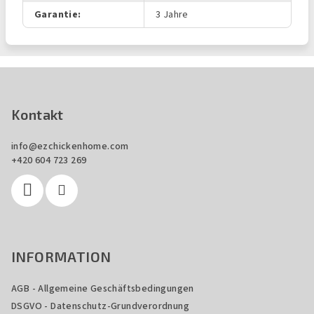
Garantie
:
3 Jahre
F
u
ß
Kontakt
z
info
@
ezchickenhome.com
e
+420 604 723 269
i
l
e
INFORMATION
AGB - Allgemeine Geschäftsbedingungen
DSGVO - Datenschutz-Grundverordnung