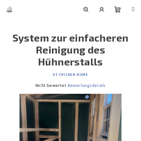
Zum
Inhalt
springen
Warenko
Suchen
Login
System zur einfacheren
Reinigung des
Hühnerstalls
EZ CHICKEN HOME
Die
Nicht bewertet
Bewertungsdetails
durchschnittliche
Produktbewertung
ist
0,0
von
5
Sternen.