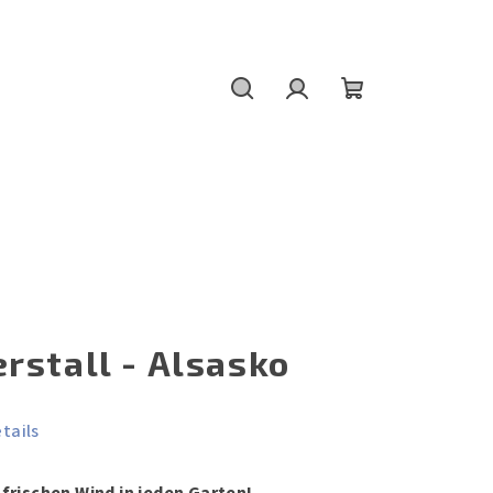
Suchen
Login
Warenkorb
rstall - Alsasko
tails