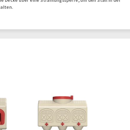
ie Decke über eine Strahlungssperre, um den Stall in der
halten.