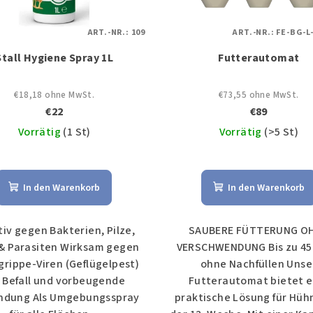
ART.-NR.:
109
ART.-NR.:
FE-BG-L
Stall Hygiene Spray 1L
Futterautomat
€18,18 ohne MwSt.
€73,55 ohne MwSt.
€22
€89
Vorrätig
(1 St)
Vorrätig
(>5 St)
Die
durchschni
In den Warenkorb
In den Warenkorb
Produktb
ist
5,0
tiv gegen Bakterien, Pilze,
SAUBERE FÜTTERUNG O
von
 & Parasiten Wirksam gegen
VERSCHWENDUNG Bis zu 45
5
grippe-Viren (Geflügelpest)
ohne Nachfüllen Unse
Sternen.
 Befall und vorbeugende
Futterautomat bietet e
dung Als Umgebungsspray
praktische Lösung für Hüh