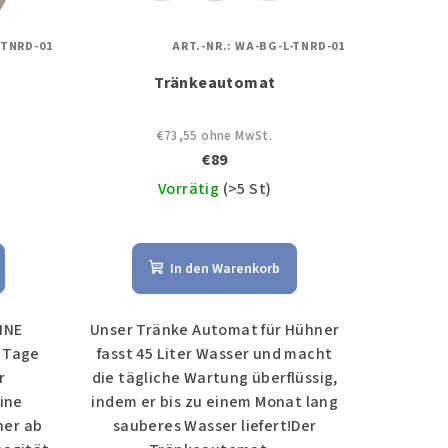
-TNRD-01
ART.-NR.:
WA-BG-L-TNRD-01
Tränkeautomat
€73,55 ohne MwSt.
€89
Vorrätig
(>5 St)
Die
ttliche
durchschnittliche
In den Warenkorb
ewertung
Produktbewertung
ist
5,0
HNE
Unser Tränke Automat für Hühner
von
 Tage
fasst 45 Liter Wasser und macht
5
r
die tägliche Wartung überflüssig,
Sternen.
ine
indem er bis zu einem Monat lang
ner ab
sauberes Wasser liefert!Der