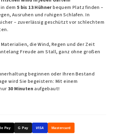
frischen Wind in jeden Garten!
, in dem
5 bis 13 Hühner
bequem Platz finden –
egen, Ausruhen und ruhigen Schlafen. In
 sicher – zuverlässig geschützt vor schlechtem
ten.
Materialien, die Wind, Regen und der Zeit
ehntelang Freude am Stall, ganz ohne großen
ühnerhaltung beginnen oder Ihren Bestand
age wird Sie begeistern: Mit einem
 nur
30 Minuten
aufgebaut!
le Pay
G Pay
VISA
Mastercard