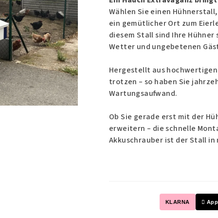
Ein Hauch Extravaganz bringt 
ist
Wählen Sie einen Hühnerstall
0,0
ein gemütlicher Ort zum Eierl
von
diesem Stall sind Ihre Hühner
5
Wetter und ungebetenen Gäs
Sternen.
Hergestellt aus hochwertigen 
trotzen – so haben Sie jahrz
Wartungsaufwand.
Ob Sie gerade erst mit der H
erweitern – die schnelle Mont
Akkuschrauber ist der Stall in
KLARNA
 App