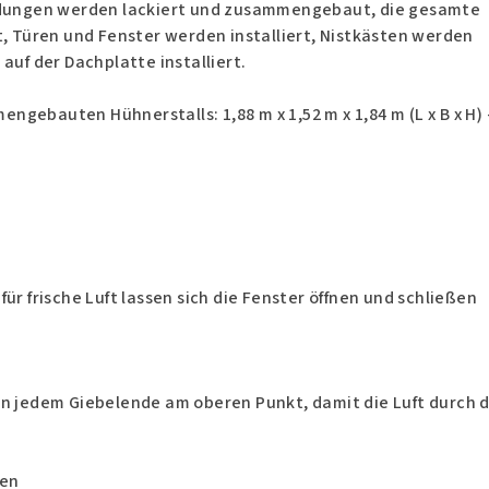
eidungen werden lackiert und zusammengebaut, die gesamte
t, Türen und Fenster werden installiert, Nistkästen werden
 auf der Dachplatte installiert.
gebauten Hühnerstalls: 1,88 m x 1,52 m x 1,84 m (L x B x H) 
ür frische Luft lassen sich die Fenster öffnen und schließen
an jedem Giebelende am oberen Punkt, damit die Luft durch 
gen