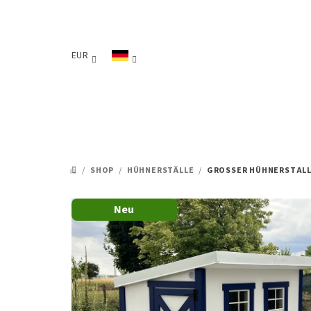
Zum
Inhalt
springen
EUR
/
SHOP
/
HÜHNERSTÄLLE
/
GROSSER HÜHNERSTALL
STARTSEITE
Neu