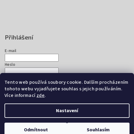
Přihlášení
E-mail
Heslo
Tento web používá soubory cookie. Dalším procházením
Přihlásit se
tohoto webu vyjadřujete souhlas s jejich používáním.
Nová registrace
Zapomenuté heslo
Více informací
zde
.
Nastavení
Copyright 2026
EZ Chicken Home
. Všechna práva vyhrazena.
Upravit nastavení cookies
Odmítnout
Souhlasím