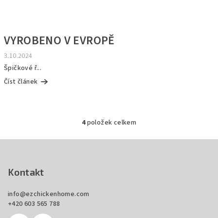
VYROBENO V EVROPĚ
3.10.2024
Špičkové ř...
Číst článek
4
položek celkem
O
v
Z
l
á
á
p
Kontakt
d
a
a
c
info
@
ezchickenhome.com
t
+420 603 565 788
í
í
p