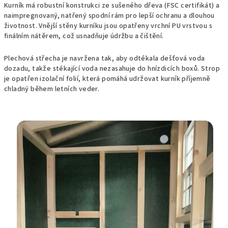
Kurník má robustní konstrukci ze sušeného dřeva (FSC certifikát) a
naimpregnovaný, natřený spodní rám pro lepší ochranu a dlouhou
životnost. Vnější stěny kurníku jsou opatřeny vrchní PU vrstvou s
finálním nátěrem, což usnadňuje údržbu a čištění.
Plechová střecha je navržena tak, aby odtékala dešťová voda
dozadu, takže stékající voda nezasahuje do hnízdicích boxů. Strop
je opatřen izolační folií, která pomáhá udržovat kurník příjemně
chladný během letních veder.