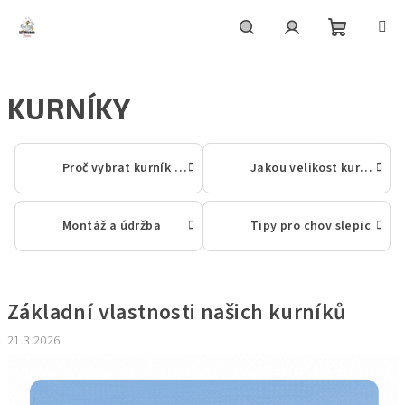
Přejít
na
obsah
Nákupní
Hledat
Přihlášení
KURNÍKY
košík
Proč vybrat kurník EZ Chicken Home
Jakou velikost kurníku vybrat
Montáž a údržba
Tipy pro chov slepic
V
ý
Základní vlastnosti našich kurníků
p
i
21.3.2026
s
č