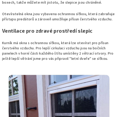
boxech, takže můžete mít jistotu, že slepice jsou chráněné.
Otevíratelná okna jsou vybavena ochrannou síťkou, která zabraňuje
přístupu predátorů a zároveň umožňuje přísun čerstvého vzduchu.
Ventilace pro zdravé prostředí slepic
Kurník má okna s ochrannou síťkou, která lze otevírat pro přísun
čerstvého vzduchu. Pro lepší cirkulaci vzduchu jsou na bočních
panelech v horní části každého štítu umístěny 2 větrací otvory. Pro
ještě lepší větrání jsme pro vás připravil "letní dveře" se síťkou.