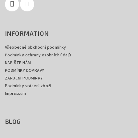
r
v
k
y
INFORMATION
v
ý
Všeobecné obchodní podmínky
p
Podmínky ochrany osobních údajů
i
s
NAPIŠTE NÁM
u
PODMÍNKY DOPRAVY
ZÁRUČNÍ PODMÍNKY
Podmínky vrácení zboží
Impressum
BLOG