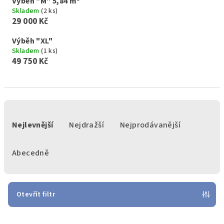
Výběh "M" 5,84 m²
Skladem
(2 ks)
29 000 Kč
Výběh "XL"
Skladem
(1 ks)
49 750 Kč
Ř
a
Nejlevnější
Nejdražší
Nejprodávanější
z
e
Abecedně
n
í
p
Otevřít filtr
r
V
o