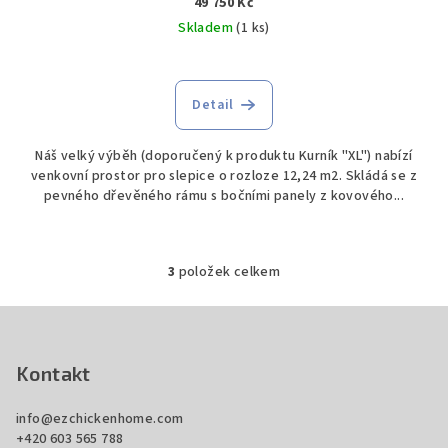
49 750 Kč
Skladem
(1 ks)
Detail
Náš velký výběh (doporučený k produktu Kurník "XL") nabízí
venkovní prostor pro slepice o rozloze 12,24 m2. Skládá se z
pevného dřevěného rámu s bočními panely z kovového...
3
položek celkem
O
v
Z
l
á
á
p
Kontakt
d
a
a
c
info
@
ezchickenhome.com
t
+420 603 565 788
í