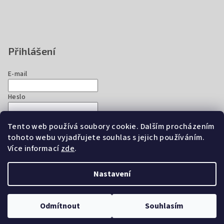
Přihlášení
E-mail
Heslo
Tento web používá soubory cookie. Dalším procházením
Přihlásit se
tohoto webu vyjadřujete souhlas s jejich používáním.
Nová registrace
Zapomenuté heslo
Více informací
zde
.
Nastavení
Copyright 2026
EZ Chicken Home
. Všechna práva vyhrazena.
Upravit nastavení cookies
Odmítnout
Souhlasím
Vytvořil Shoptet