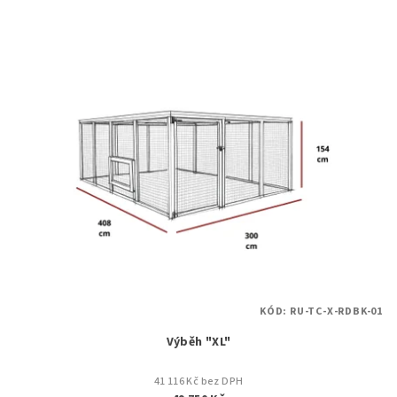
KÓD:
RU-TC-X-RDBK-01
Výběh "XL"
41 116 Kč bez DPH