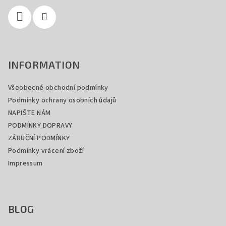
í
p
r
v
k
y
INFORMATION
v
ý
Všeobecné obchodní podmínky
p
Podmínky ochrany osobních údajů
i
s
NAPIŠTE NÁM
u
PODMÍNKY DOPRAVY
ZÁRUČNÍ PODMÍNKY
Podmínky vrácení zboží
Impressum
BLOG