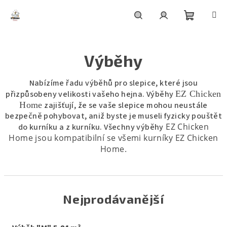
Přejít
na
obsah
Nákupní
Hledat
Přihlášení
Výběhy
košík
Nabízíme řadu výběhů pro slepice, které jsou
přizpůsobeny velikosti vašeho hejna. Výběhy
EZ Chicken
Home
zajišťují, že se vaše slepice mohou neustále
bezpečně pohybovat, aniž byste je museli fyzicky pouštět
EZ Chicken
do kurníku a z kurníku.
Všechny výběhy
Home
jsou kompatibilní se všemi kurníky
EZ Chicken
Home.
Nejprodávanější