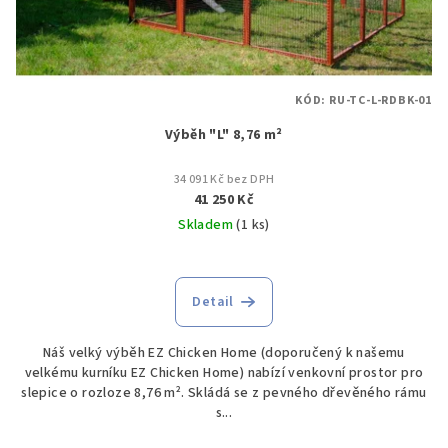
KÓD:
RU-TC-L-RDBK-01
Výběh "L" 8,76 m²
34 091 Kč bez DPH
41 250 Kč
Skladem
(1 ks)
Detail
Náš velký výběh EZ Chicken Home (doporučený k našemu
velkému kurníku EZ Chicken Home) nabízí venkovní prostor pro
slepice o rozloze 8,76 m². Skládá se z pevného dřevěného rámu
s...