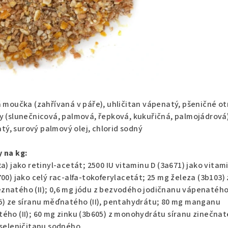
á moučka (zahřívaná v páře), uhličitan vápenatý, pšeničné ot
y (slunečnicová, palmová, řepková, kukuřičná, palmojádrová)
ý, surový palmový olej, chlorid sodný
 na kg:
a) jako retinyl-acetát; 2500 IU vitaminu D (3a671) jako vitam
00) jako celý rac-alfa-tokoferylacetát; 25 mg železa (3b103) 
znatého (II); 0,6 mg jódu z bezvodého jodičnanu vápenatéh
05) ze síranu měďnatého (II), pentahydrátu; 80 mg manganu
ého (II); 60 mg zinku (3b605) z monohydrátu síranu zinečna
 seleničitanu sodného