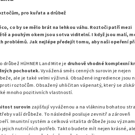
roztočům, pro kuřata a drůbež
ěco, co by se mělo brát na lehkou váhu. Roztoči patří mezi
ětě a pouhým okem jsou sotva viditelní. I když jsou malí, 
h problémů. Jak nejlépe předejít tomu, aby naši opeření př
ro drůbež HÜHNER Land Mite je
druhově vhodné komplexní k
odných pochoutek.
Vyvážená směs cenných surovin je nejen
beže, ale je také velmi výživná. Obsažené ingredience jsou 
 proti roztočům. Obsažený uhličitan vápenatý, který se získá
aké mnoho pozitivních vlastností.
itost surovin
zajišťují vyváženou a na vlákninu bohatou str
otřeby vaší drůbeže. To následně posiluje zevnitř a zároveň
é peří. Imunitní systém a celková vitalita drůbeže jsou význa
jejich nutričních potřeb. Takto budete mít nejen krásné, ale