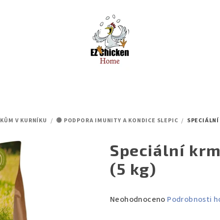
ÍKŮM V KURNÍKU
/
🟡 PODPORA IMUNITY A KONDICE SLEPIC
/
SPECIÁLNÍ
Speciální krm
(5 kg)
Průměrné
Neohodnoceno
Podrobnosti h
hodnocení