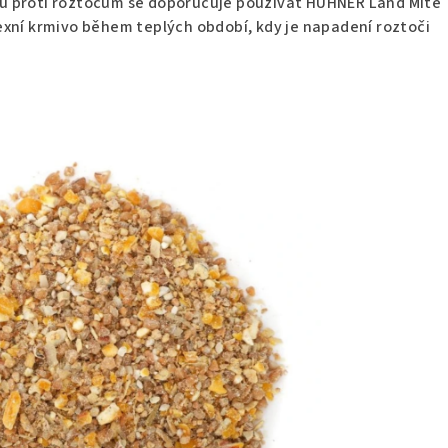
u proti roztočům se doporučuje používat
HÜHNER Land Mite
xní krmivo během teplých období, kdy je napadení roztoči