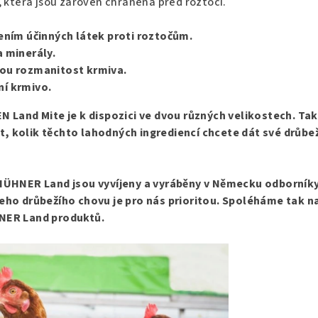
, která jsou zároveň chráněna před roztoči.
ením účinných látek proti roztočům.
 minerály.
ou rozmanitost krmiva.
í krmivo.
N Land Mite je k dispozici ve dvou různých velikostech. Tak
 kolik těchto lahodných ingrediencí chcete dát své drůbež
 HÜHNER Land jsou vyvíjeny a vyráběny v Německu odborník
eho drůbežího chovu je pro nás prioritou. Spoléháme tak n
NER Land produktů.