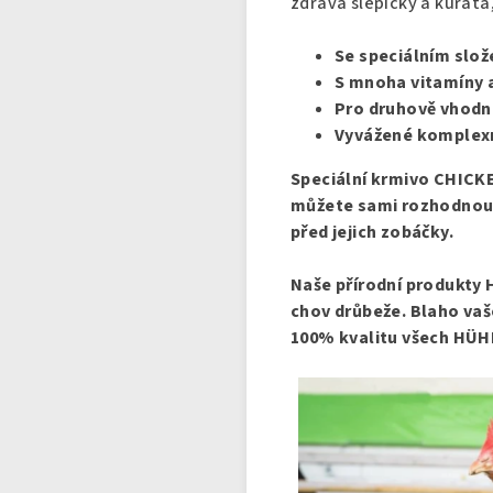
zdravá slepičky a kuřata
Se speciálním slož
S mnoha vitamíny a
Pro druhově vhodn
Vyvážené komplexn
Speciální krmivo CHICKE
můžete sami rozhodnout,
před jejich zobáčky.
Naše přírodní produkty
chov drůbeže. Blaho vaš
100% kvalitu všech HÜH