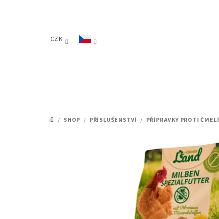
Přejít
na
obsah
CZK
/
SHOP
/
PŘÍSLUŠENSTVÍ
/
PŘÍPRAVKY PROTI ČMEL
DOMŮ