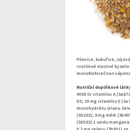
Pšenice, kukuřice, sójov
rostlinné mastné kyselin
monofosforečnan vápenat
Nutriční doplňkové látky
9000 IU vitamínu A (3a672
D3; 20 mg vitamínu E (3a7
monohydrátu síranu žele
(3b202); 8 mg mědi (3b4
(3b502) z oxidu manganat
0,2 mg selenu (3b801) ze