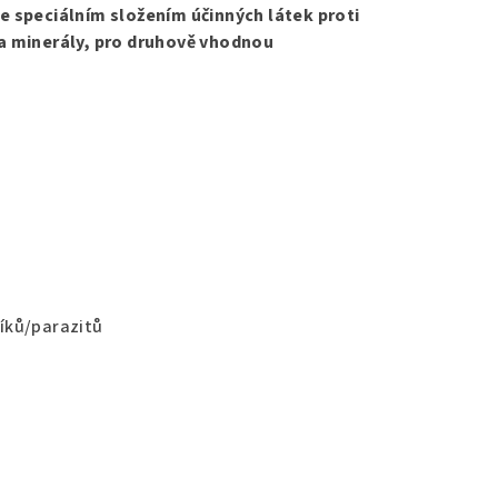
 speciálním složením účinných látek proti
a minerály, pro druhově vhodnou
íků/parazitů