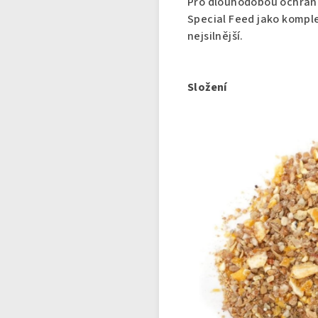
Pro dlouhodobou ochran
Special Feed
jako komple
nejsilnější.
Složení