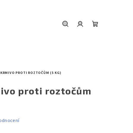
Hledat
Přihlášení
Nákupní
košík
 KRMIVO PROTI ROZTOČŮM (5 KG)
ivo proti roztočům
odnocení