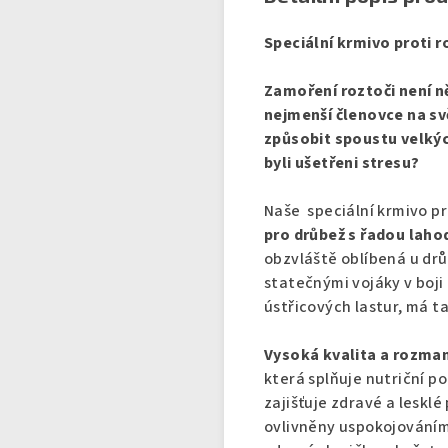
Speciální krmivo proti 
Zamoření roztoči není n
nejmenší členovce na sv
způsobit spoustu velkýc
byli ušetřeni stresu?
Naše speciální krmivo p
pro drůbež s řadou lah
obzvláště oblíbená u drů
statečnými vojáky v boji
ústřicových lastur, má t
Vysoká kvalita a rozman
která splňuje nutriční p
zajišťuje zdravé a leskl
ovlivněny uspokojováním 