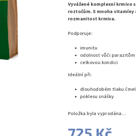
produktu
Vyvážené komplexní krmivo se
je
roztočům. S mnoha vitamíny 
0,0
rozmanitost krmiva.
z
5
Podporuje:
hvězdiček.
imunitu
odolnost vůči parazitům
celkovou kondici
Ideální při:
dlouhodobém tlaku čmel
poklesu snášky
Položka byla vyprodána…
725 Kč